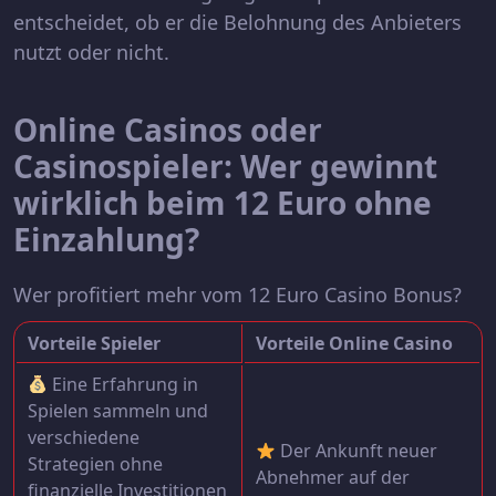
entscheidet, ob er die Belohnung des Anbieters
nutzt oder nicht.
Online Casinos oder
Casinospieler: Wer gewinnt
wirklich beim 12 Euro ohne
Einzahlung?
Wer profitiert mehr vom 12 Euro Casino Bonus?
Vorteile Spieler
Vorteile Online Casino
Eine Erfahrung in
Spielen sammeln und
verschiedene
Der Ankunft neuer
Strategien ohne
Abnehmer auf der
finanzielle Investitionen