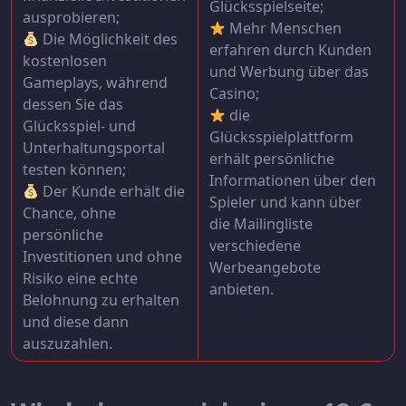
Glücksspielseite;
ausprobieren;
Mehr Menschen
Die Möglichkeit des
erfahren durch Kunden
kostenlosen
und Werbung über das
Gameplays, während
Casino;
dessen Sie das
die
Glücksspiel- und
Glücksspielplattform
Unterhaltungsportal
erhält persönliche
testen können;
Informationen über den
Der Kunde erhält die
Spieler und kann über
Chance, ohne
die Mailingliste
persönliche
verschiedene
Investitionen und ohne
Werbeangebote
Risiko eine echte
anbieten.
Belohnung zu erhalten
und diese dann
auszuzahlen.