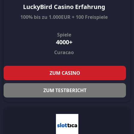
LuckyBird Casino Erfahrung
100% bis zu 1.000EUR + 100 Freispiele
Spiele
4000+
Curacao
ZUM CASINO
ZUM TESTBERICHT