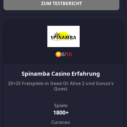
ZUM TESTBERICHT
8
/
10
Spinamba Casino Erfahrung
25+25 Freispiele in Dead Or Alive 2 und Gonzo's
Quest
Spiele
1800+
Curacao