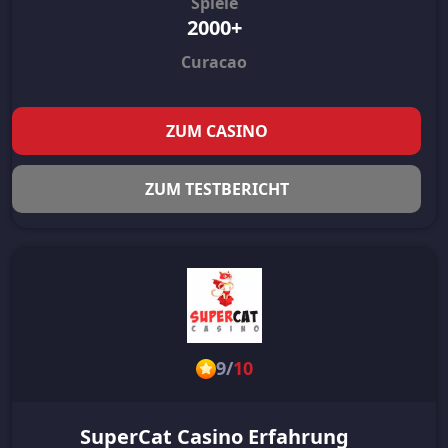
Spiele
2000+
Curacao
ZUM CASINO
ZUM TESTBERICHT
9
/
10
SuperCat Casino Erfahrung