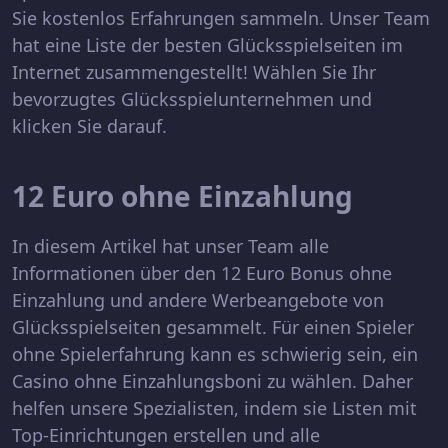
Sie kostenlos Erfahrungen sammeln. Unser Team
hat eine Liste der besten Glücksspielseiten im
Internet zusammengestellt! Wählen Sie Ihr
bevorzugtes Glücksspielunternehmen und
klicken Sie darauf.
12 Euro ohne Einzahlung
In diesem Artikel hat unser Team alle
Informationen über den 12 Euro Bonus ohne
Einzahlung und andere Werbeangebote von
Glücksspielseiten gesammelt. Für einen Spieler
ohne Spielerfahrung kann es schwierig sein, ein
Casino ohne Einzahlungsboni zu wählen. Daher
helfen unsere Spezialisten, indem sie Listen mit
Top-Einrichtungen erstellen und alle