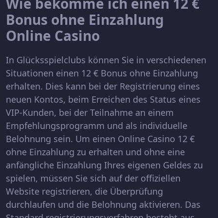
Wie bekomme ich einen 12 €
Bonus ohne Einzahlung
Online Casino
In Glücksspielclubs können Sie in verschiedenen
Situationen einen 12 € Bonus ohne Einzahlung
erhalten. Dies kann bei der Registrierung eines
neuen Kontos, beim Erreichen des Status eines
VIP-Kunden, bei der Teilnahme an einem
Empfehlungsprogramm und als individuelle
Belohnung sein. Um einen Online Casino 12 €
ohne Einzahlung zu erhalten und ohne eine
anfängliche Einzahlung Ihres eigenen Geldes zu
spielen, müssen Sie sich auf der offiziellen
Website registrieren, die Überprüfung
durchlaufen und die Belohnung aktivieren. Das
Standard registrierungsverfahren besteht aus