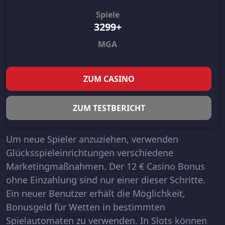
Spiele
3299+
MGA
ZUM CASINO
ZUM TESTBERICHT
Um neue Spieler anzuziehen, verwenden
Glücksspieleinrichtungen verschiedene
Marketingmaßnahmen. Der 12 € Casino Bonus
ohne Einzahlung sind nur einer dieser Schritte.
Ein neuer Benutzer erhält die Möglichkeit,
Bonusgeld für Wetten in bestimmten
Spielautomaten zu verwenden. In Slots können