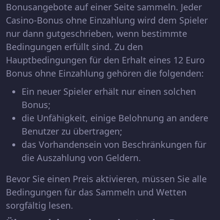
Bonusangebote auf einer Seite sammeln. Jeder
Casino-Bonus ohne Einzahlung wird dem Spieler
nur dann gutgeschrieben, wenn bestimmte
Bedingungen erfüllt sind. Zu den
Hauptbedingungen für den Erhalt eines 12 Euro
Bonus ohne Einzahlung gehören die folgenden:
Ein neuer Spieler erhält nur einen solchen
Bonus;
die Unfähigkeit, einige Belohnung an andere
Benutzer zu übertragen;
das Vorhandensein von Beschränkungen für
die Auszahlung von Geldern.
Bevor Sie einen Preis aktivieren, müssen Sie alle
Bedingungen für das Sammeln und Wetten
sorgfältig lesen.