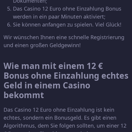
Dokumenten;
Das Casino 12 Euro ohne Einzahlung Bonus
werden in ein paar Minuten aktiviert;
Sie können anfangen zu spielen. Viel Glück!
Wir wünschen Ihnen eine schnelle Registrierung
und einen großen Geldgewinn!
Wie man mit einem 12 €
Bonus ohne Einzahlung echtes
Geld in einem Casino
bekommt
Das Casino 12 Euro ohne Einzahlung ist kein
echtes, sondern ein Bonusgeld. Es gibt einen
Algorithmus, dem Sie folgen sollten, um einer 12