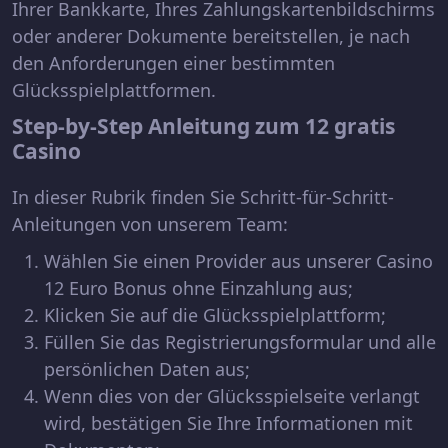
Ihrer Bankkarte, Ihres Zahlungskartenbildschirms
oder anderer Dokumente bereitstellen, je nach
den Anforderungen einer bestimmten
Glücksspielplattformen.
Step-by-Step Anleitung zum 12 gratis
Casino
In dieser Rubrik finden Sie Schritt-für-Schritt-
Anleitungen von unserem Team:
Wählen Sie einen Provider aus unserer Casino
12 Euro Bonus ohne Einzahlung aus;
Klicken Sie auf die Glücksspielplattform;
Füllen Sie das Registrierungsformular und alle
persönlichen Daten aus;
Wenn dies von der Glücksspielseite verlangt
wird, bestätigen Sie Ihre Informationen mit