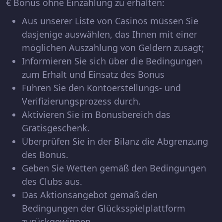
€ Bonus ohne Einzahlung zu erhalten:
Aus unserer Liste von Casinos müssen Sie
dasjenige auswählen, das Ihnen mit einer
möglichen Auszahlung von Geldern zusagt;
Informieren Sie sich über die Bedingungen
zum Erhalt und Einsatz des Bonus
Führen Sie den Kontoerstellungs- und
Verifizierungsprozess durch.
Aktivieren Sie im Bonusbereich das
Gratisgeschenk.
Überprüfen Sie in der Bilanz die Abgrenzung
des Bonus.
Geben Sie Wetten gemäß den Bedingungen
des Clubs aus.
Das Aktionsangebot gemäß den
Bedingungen der Glücksspielplattform
zurückgewinnen