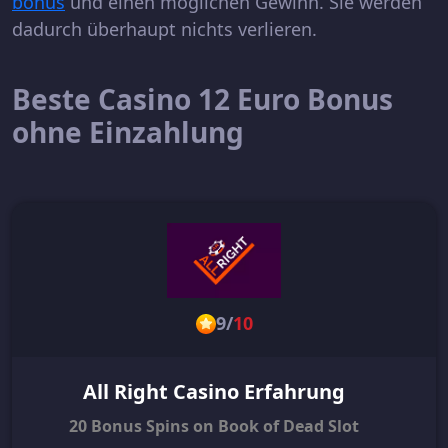
bonus
und einen möglichen Gewinn. Sie werden
dadurch überhaupt nichts verlieren.
Beste Casino 12 Euro Bonus
ohne Einzahlung
9
/
10
All Right Casino Erfahrung
20 Bonus Spins on Book of Dead Slot